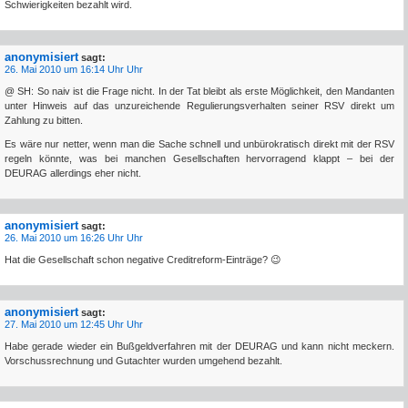
Schwierigkeiten bezahlt wird.
anonymisiert
sagt:
26. Mai 2010 um 16:14 Uhr Uhr
@ SH: So naiv ist die Frage nicht. In der Tat bleibt als erste Möglichkeit, den Mandanten
unter Hinweis auf das unzureichende Regulierungsverhalten seiner RSV direkt um
Zahlung zu bitten.
Es wäre nur netter, wenn man die Sache schnell und unbürokratisch direkt mit der RSV
regeln könnte, was bei manchen Gesellschaften hervorragend klappt – bei der
DEURAG allerdings eher nicht.
anonymisiert
sagt:
26. Mai 2010 um 16:26 Uhr Uhr
Hat die Gesellschaft schon negative Creditreform-Einträge? 😉
anonymisiert
sagt:
27. Mai 2010 um 12:45 Uhr Uhr
Habe gerade wieder ein Bußgeldverfahren mit der DEURAG und kann nicht meckern.
Vorschussrechnung und Gutachter wurden umgehend bezahlt.