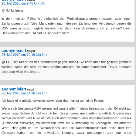
26. Mai 2010 um 9:45 Uhr Uhr
@ RA Melchior
in den meisten Fällen ist sicherlich der Freistellungsanspruch besser, aber einen
Zahlungsanspruch (des Mandanten nach dessen Zahlung der Vergütung) gegen die
RSV wäre ja grds. möglich. Inwiefern ist darin kein Direktanspruch zu sehen? Einen
Direktanspruch des RA gibt es sicherlich nicht.
anonymisiert
sagt:
26. Mai 2010 um 10:19 Uhr Uhr
@ PH: Der Anspruch des Mandanten gegen seine RSV kann aber nur geltend gemacht
werden, wenn der sich streiten möchte und den RA damit mandatiert. Davor scheuen
sich aber viele Versicherte.
anonymisiert
sagt:
26. Mai 2010 um 14:36 Uhr Uhr
Ich habe eine möglicherweise naive, aber doch ernst gemeinte Frage:
Wenn sich bestimmte RSV permanent „querstellen“, wieso besinnt sich der RA nicht auf
seinen eigentlichen Schuldner? Sicher, das ist wenig mandantenfreundlich. Andererseits
wird ja vonseiten der RSV der Versuch unternommen, den Vergütungsanspruch des RA
(zumindest zeitweise) zu bestreiten bzw. die Auszahlung zu verzögern. Mit anderen
Wort: Hier geht es um Wesentliches und die Kundenfreundlichkeit sollte dort ihre
Grenzen haben, wo die anwatliche Leistung zwar empfangen, aber nur unter