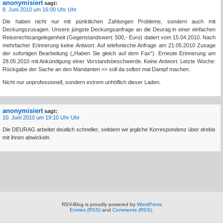
anonymisiert
sagt:
8. Juni 2010 um 16:00 Uhr Uhr
Die haben nicht nur mit pünktlichen Zahlungen Probleme, sondern auch mit
Deckungszusagen. Unsere jüngste Deckungsanfrage an die Deurag in einer einfachen
Reiserechtsangelegenheit (Gegenstandswert: 500,- Euro) datiert vom 15.04.2010. Nach
mehrfacher Erinnerung keine Antwort. Auf telefonische Anfrage am 21.05.2010 Zusage
der sofortigen Bearbeitung („Haben Sie gleich auf dem Fax“). Erneute Erinnerung am
28.05.2010 mit Ankündigung einer Vorstandsbeschwerde. Keine Antwort. Letzte Woche:
Rückgabe der Sache an den Mandanten => soll da selbst mal Dampf machen.
Nicht nur unprofessionell, sondern extrem unhöflich dieser Laden.
anonymisiert
sagt:
10. Juni 2010 um 19:10 Uhr Uhr
Die DEURAG arbeitet deutlich schneller, seitdem wir jegliche Korrespondenz über drebis
mit ihnen abwickeln.
RSV-Blog is proudly powered by
WordPress
Entries (RSS)
and
Comments (RSS)
.