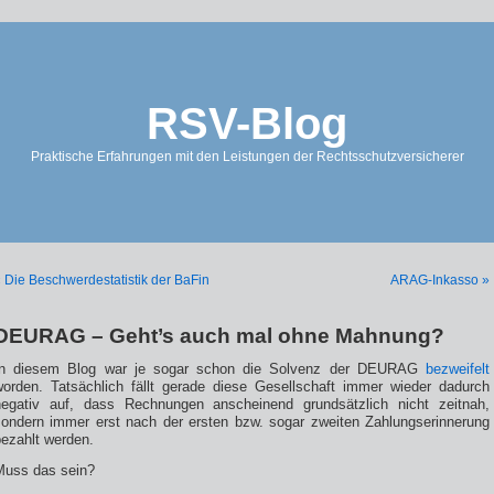
RSV-Blog
Praktische Erfahrungen mit den Leistungen der Rechtsschutzversicherer
 Die Beschwerdestatistik der BaFin
ARAG-Inkasso »
DEURAG – Geht’s auch mal ohne Mahnung?
In diesem Blog war je sogar schon die Solvenz der DEURAG
bezweifelt
worden. Tatsächlich fällt gerade diese Gesellschaft immer wieder dadurch
negativ auf, dass Rechnungen anscheinend grundsätzlich nicht zeitnah,
sondern immer erst nach der ersten bzw. sogar zweiten Zahlungserinnerung
bezahlt werden.
Muss das sein?