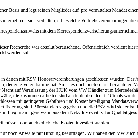
er Basis und legt seinen Mitglieder auf, pro vermitteltes Mandat einen
sunternehmen sich verhalten, d.h. welche Vertriebsvereinbarungen di
rrespondenzanwalts mit dem Korrespondenzverischerungsunternehmen, d
ser Recherche war absolut berauschend. Offensichtlich verdient hier n
ckt werden soll.
et, in denen mit RSV Honorarvereinbarungen geschlossen wurden. Der 
in, der eine Vereinbarung hat. So ist es doch auch schon bei anderen
 Nacht auf Veranlassung der HUK vom VW-Händler zum Mercedeshändl
älte, die zusammen arbeiten sind auch nicht schlecht. Oftmals wurden 
hlossen mit geringeren Gebühren und Kostenbeteiligung Mandatsverwaltun
tifizierung sind Bürostandards gegeben und die RSV wird sicher bald m
n fliegt man irgendwann aus dem Netz. Insoweit ist für Qualität gesor
t müssen dort auch erhebliche Kosten investiert werden.
n nur noch Anwälte mit Bindung beauftragen. Wir haben den VW auch be