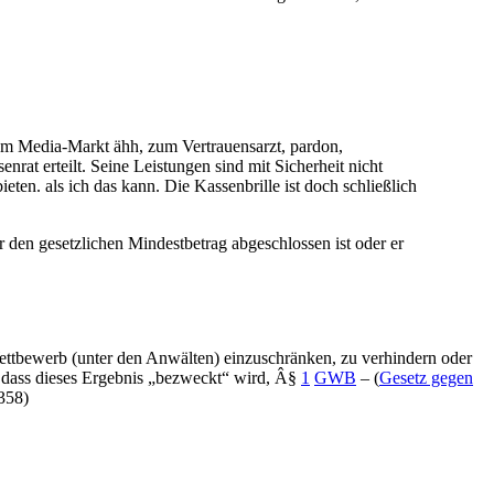
um Media-Markt ähh, zum Vertrauensarzt, pardon,
at erteilt. Seine Leistungen sind mit Sicherheit nicht
eten. als ich das kann. Die Kassenbrille ist doch schließlich
r den gesetzlichen Mindestbetrag abgeschlossen ist oder er
tbewerb (unter den Anwälten) einzuschränken, zu verhindern oder
, dass dieses Ergebnis „bezweckt“ wird, Â§
1
GWB
– (
Gesetz gegen
358)