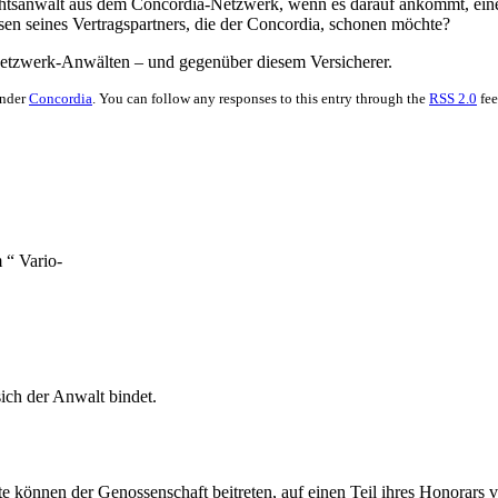
Rechtsanwalt aus dem Concordia-Netzwerk, wenn es darauf ankommt, eine
ssen seines Vertragspartners, die der Concordia, schonen möchte?
Netzwerk-Anwälten – und gegenüber diesem Versicherer.
under
Concordia
. You can follow any responses to this entry through the
RSS 2.0
fee
 “ Vario-
ich der Anwalt bindet.
e können der Genossenschaft beitreten, auf einen Teil ihres Honorar