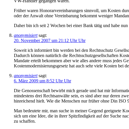
VW-Händler gegangen wären.
Früher waren Honorarvereinbarungen sinnvoll, um Kosten durc
oder der Anwalt ohne Vereinbarung bekommt weniger Mandanten
Daher bin ich seit 2 Wochen bei einer Bank tätig und habe nun 
anonymisiert
sagt:
20. November 2007 um 21:12 Uhr Uhr
Soweit ich informiert bin werden bei den Rechtsschutz Gesell
Dadurch können natürlich die Rechtsschutzgesellschaften Kost
Mandate erteilt bekommen aber wie alles andere muss jedes G
Kostenmodernisierungsgesetz hat auch sehr viele Kosten bei de
anonymisiert
sagt:
6. März 2009 um 8:52 Uhr Uhr
Die Genossenschaft bewirbt mich gerade und hat mir Informatio
mindestens drei Rechtsanwälte sein, es sind aber nur deren zwe
hinreichend hielt. Wie die Menschen nur früher ohne Din ISO 9
Man bedeutete mir, man suche in meiner Gegend geeignete Koope
sich um eine Idee, die in ihrer Spitzfindigkeit auf der Suche 
zu schaffen.