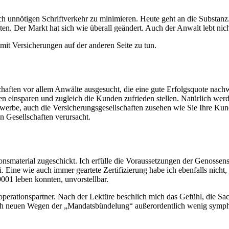
h unnötigen Schriftverkehr zu minimieren. Heute geht an die Substa
. Der Markt hat sich wie überall geändert. Auch der Anwalt lebt nic
mit Versicherungen auf der anderen Seite zu tun.
schaften vor allem Anwälte ausgesucht, die eine gute Erfolgsquote n
en einsparen und zugleich die Kunden zufrieden stellen. Natürlich wer
ewerbe, auch die Versicherungsgesellschaften zusehen wie Sie Ihre K
n Gesellschaften verursacht.
nsmaterial zugeschickt. Ich erfülle die Voraussetzungen der Genossens
i. Eine wie auch immer geartete Zertifizierung habe ich ebenfalls nich
001 leben konnten, unvorstellbar.
rationspartner. Nach der Lektüre beschlich mich das Gefühl, die Sache
nach neuen Wegen der „Mandatsbündelung“ außerordentlich wenig symphati