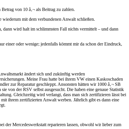
 Betrag von 10 â‚¬ als Beitrag zu zahlen.
ese wiederum mit dem verbundenen Anwalt schließen.
ann wird halt im schlimmsten Fall nichts vermittelt – und dann
ur einer oder wenige; jedenfalls kömmt mir da schon der Eindruck,
Anwaltsmarkt ändert sich und zukünftig werden
 Versicherungen. Meine Frau hatte bei ihrem VW einen Kaskoschaden
er zur Reparatur geschleppt. Ansonsten hätten wir 1000 â‚¬ SB
sie von der RSV selbst ausgesucht. Die haben eine genaue Statistik
g. Gleichzeitig wird verlangt, dass man sich zertifizieren lässt bei
it ihrem zertifizierten Anwalt werben. Jährlich gibt es dann eine
gt.
i der Mercedeswerkstatt reparieren lassen, obwohl wir lieber zum