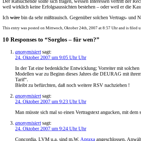
Der Ratsuchende sollte sich fragen, wessen Interessen vertritt der 
weil wirklich keine Erfolgsaussichten bestehen – oder weil er die Ka
Ich
wäre
bin da sehr mißtrauisch. Gegenüber solchen Vertrags- und 
This entry was posted on Mittwoch, Oktober 24th, 2007 at 8:57 Uhr and is filed 
10 Responses to “Sorglos – für wen?”
anonymisiert
sagt:
24. Oktober 2007 um 9:05 Uhr Uhr
In der Tat eine bedenkliche Entwicklung; Vorreiter mit solchen
Modellen war zu Beginn dieses Jahres die DEURAG mit ihrem
Tarif“.
Bleibt zu befürchten, daß noch weitere RSV nachziehen !
anonymisiert
sagt:
24. Oktober 2007 um 9:23 Uhr Uhr
Man müsste sich mal so einen Vertragstext angucken, mit dem s
anonymisiert
sagt:
24. Oktober 2007 um 9:24 Uhr Uhr
Concordia, LVM u.a. sind m.W.
Apraxa
angeschlossen. Anwält