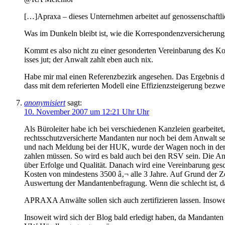
[…]Apraxa – dieses Unternehmen arbeitet auf genossenschaftlich
Was im Dunkeln bleibt ist, wie die Korrespondenzversicherung
Kommt es also nicht zu einer gesonderten Vereinbarung des Ko
isses jut; der Anwalt zahlt eben auch nix.
Habe mir mal einen Referenzbezirk angesehen. Das Ergebnis die
dass mit dem referierten Modell eine Effizienzsteigerung bezwe
anonymisiert
sagt:
10. November 2007 um 12:21 Uhr Uhr
Als Büroleiter habe ich bei verschiedenen Kanzleien gearbeit
rechtsschutzversicherte Mandanten nur noch bei dem Anwalt se
und nach Meldung bei der HUK, wurde der Wagen noch in der
zahlen müssen. So wird es bald auch bei den RSV sein. Die Anw
über Erfolge und Qualität. Danach wird eine Vereinbarung gesc
Kosten von mindestens 3500 â‚¬ alle 3 Jahre. Auf Grund der Zer
Auswertung der Mandantenbefragung. Wenn die schlecht ist, dan
APRAXA Anwälte sollen sich auch zertifizieren lassen. Insowei
Insoweit wird sich der Blog bald erledigt haben, da Mandante