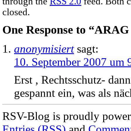
through the
RSS 2.0
feed. Both c
closed.
One Response to “ARAG –
anonymisiert
sagt:
10. September 2007 um 
Erst
, Rechtsschutz-
dann 
gespannt ein, was als nä
RSV-Blog is proudly powe
Entries (RSS)
and
Comment