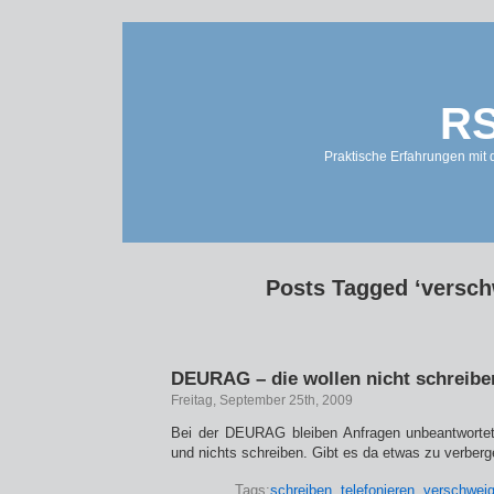
RS
Praktische Erfahrungen mit 
Posts Tagged ‘versch
DEURAG – die wollen nicht schreibe
Freitag, September 25th, 2009
Bei der DEURAG bleiben Anfragen unbeantwortet,
und nichts schreiben. Gibt es da etwas zu verber
Tags:
schreiben
,
telefonieren
,
verschwei