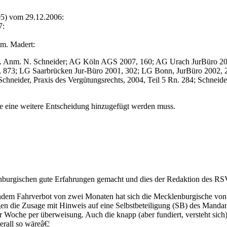
05) vom 29.12.2006:
7:
m. Madert:
m. Anm. N. Schneider; AG Köln AGS 2007, 160; AG Urach JurBüro 20
 873; LG Saarbrücken Jur-Büro 2001, 302; LG Bonn, JurBüro 2002, 2
chneider, Praxis des Vergütungsrechts, 2004, Teil 5 Rn. 284; Schn
te eine weitere Entscheidung hinzugefügt werden muss.
nburgischen gute Erfahrungen gemacht und dies der Redaktion des RSV
em Fahrverbot von zwei Monaten hat sich die Mecklenburgische von ei
gen die Zusage mit Hinweis auf eine Selbstbeteiligung (SB) des Manda
r Woche per überweisung. Auch die knapp (aber fundiert, versteht si
erall so wäreâ€¦