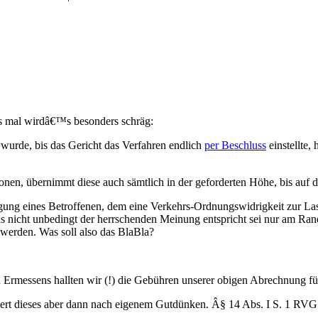
s mal wirdâ€™s besonders schräg:
 wurde, bis das Gericht das Verfahren endlich
per Beschluss
einstellte,
ionen, übernimmt diese auch sämtlich in der geforderten Höhe, bis auf 
digung eines Betroffenen, dem eine Verkehrs-Ordnungswidrigkeit zur La
nicht unbedingt der herrschenden Meinung entspricht sei nur am Rande
 werden. Was soll also das BlaBla?
n Ermessens hallten wir (!) die Gebühren unserer obigen Abrechnung f
ert dieses aber dann nach eigenem Gutdünken. Â§ 14 Abs. I S. 1 RVG m