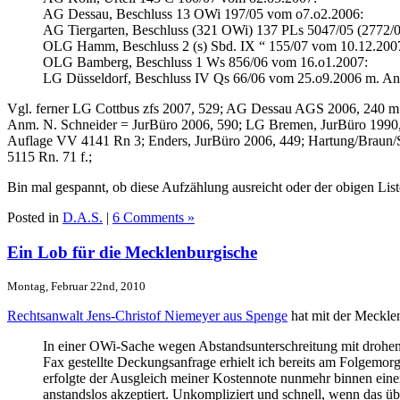
AG Dessau, Beschluss 13 OWi 197/05 vom o7.o2.2006:
AG Tiergarten, Beschluss (321 OWi) 137 PLs 5047/05 (2772/
OLG Hamm, Beschluss 2 (s) Sbd. IX “ 155/07 vom 10.12.200
OLG Bamberg, Beschluss 1 Ws 856/06 vom 16.o1.2007:
LG Düsseldorf, Beschluss IV Qs 66/06 vom 25.o9.2006 m. An
Vgl. ferner LG Cottbus zfs 2007, 529; AG Dessau AGS 2006, 240 
Anm. N. Schneider = JurBüro 2006, 590; LG Bremen, JurBüro 1990,
Auflage VV 4141 Rn 3; Enders, JurBüro 2006, 449; Hartung/Braun/S
5115 Rn. 71 f.;
Bin mal gespannt, ob diese Aufzählung ausreicht oder der obigen Lis
Posted in
D.A.S.
|
6 Comments »
Ein Lob für die Mecklenburgische
Montag, Februar 22nd, 2010
Rechtsanwalt Jens-Christof Niemeyer aus Spenge
hat mit der Meckle
In einer OWi-Sache wegen Abstandsunterschreitung mit drohend
Fax gestellte Deckungsanfrage erhielt ich bereits am Folgemor
erfolgte der Ausgleich meiner Kostennote nunmehr binnen eine
anstandslos akzeptiert. Unkompliziert und schnell, wenn das üb