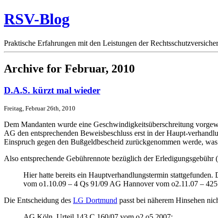
RSV-Blog
Praktische Erfahrungen mit den Leistungen der Rechtsschutzversicher
Archive for Februar, 2010
D.A.S. kürzt mal wieder
Freitag, Februar 26th, 2010
Dem Mandanten wurde eine Geschwindigkeitsüberschreitung vorgewor
AG den entsprechenden Beweisbeschluss erst in der Haupt-verhandlung
Einspruch gegen den Bußgeldbescheid zurückgenommen werde, was m
Also entsprechende Gebührennote bezüglich der Erledigungsgebühr (
Hier hatte bereits ein Hauptverhandlungstermin stattgefunden
vom o1.10.09 – 4 Qs 91/09 AG Hannover vom o2.11.07 – 425 C
Die Entscheidung des
LG Dortmund
passt bei näherem Hinsehen nicht
AG Köln, Urteil 143 C 160/07 vom o2.o5.2007: