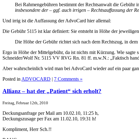
Bei Rahmengebühren bestimmt der Rechtsanwalt die Gebühr im
insbesondere der – ggf. auch irrigen – Rechtsauffassung der R
Und irrig ist die Auffassung der AdvoCard hier allemal:
Die Gebühr 5115 ist klar definiert: Sie entsteht in Höhe der jeweilig
Die Höhe der Gebühr richtet sich nach dem Rechtszug, in dem
Ergo in Höhe der Mittelgebühr, da ist nichts mit Kürzung. Wie sagte
Schneider/Wolf Nr. 5115 VV RVG Rn. 81 ff. m.w.N.: „Faktisch hande
Aber wahrscheinlich wird man bei AdvoCard wieder auf ein paar ganz
Posted in
ADVOCARD
|
7 Comments »
Allianz – hat der „Patient“ sich erholt?
Freitag, Februar 12th, 2010
Deckungsanfrage per Mail am 10.02.10, 11:25 h,
Deckungszusage per Fax am 11.02.10, 19:31 h!
Kompliment, Herr Sch.!!