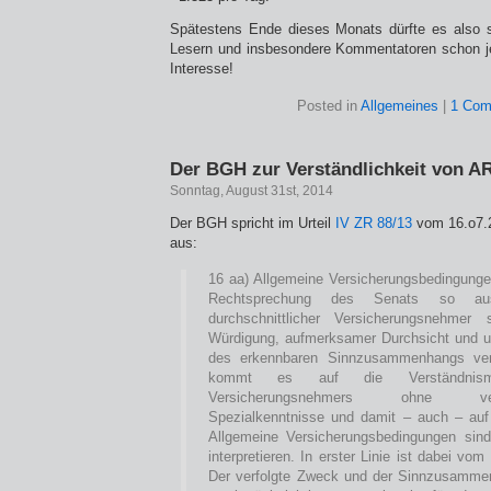
Spätestens Ende dieses Monats dürfte es also s
Lesern und insbesondere Kommentatoren schon jet
Interesse!
Posted in
Allgemeines
|
1 Com
Der BGH zur Verständlichkeit von A
Sonntag, August 31st, 2014
Der BGH spricht im Urteil
IV ZR 88/13
vom 16.o7.2
aus:
16 aa) Allgemeine Versicherungsbedingunge
Rechtsprechung des Senats so aus
durchschnittlicher Versicherungsnehmer 
Würdigung, aufmerksamer Durchsicht und u
des erkennbaren Sinnzusammenhangs ve
kommt es auf die Verständnismög
Versicherungsnehmers ohne versic
Spezialkenntnisse und damit – auch – auf
Allgemeine Versicherungsbedingungen sin
interpretieren. In erster Linie ist dabei vo
Der verfolgte Zweck und der Sinnzusammen