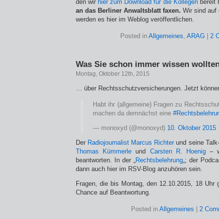
den wir
hier zum Download für die Kollegen
bereit 
an das Berliner Anwaltsblatt faxen.
Wir sind auf
werden es hier im Weblog veröffentlichen.
Posted in
Allgemeines
,
ARAG
|
2 
Was Sie schon immer wissen wollte
Montag, Oktober 12th, 2015
… über Rechtsschutzversicherungen. Jetzt können
Habt ihr (allgemeine) Fragen zu Rechtsschu
machen da demnächst eine
#Rechtsbelehru
— monoxyd (@monoxyd)
10. Oktober 2015
Der
Radiojournalist Marcus Richter
und seine Talk
Thomas Kümmerle
und
Carsten R. Hoenig
– w
beantworten. In der „
Rechtsbelehrung
„; der Podca
dann auch hier im RSV-Blog anzuhören sein.
Fragen, die bis Montag, den 12.10.2015, 18 Uhr g
Chance auf Beantwortung.
Posted in
Allgemeines
|
2 Com