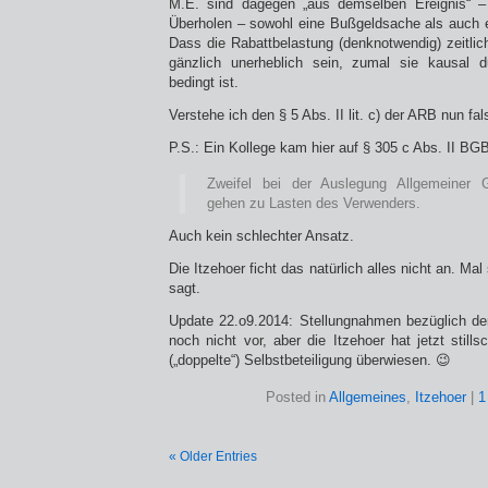
M.E. sind dagegen „aus demselben Ereignis“ –
Überholen – sowohl eine Bußgeldsache als auch e
Dass die Rabattbelastung (denknotwendig) zeitlic
gänzlich unerheblich sein, zumal sie kausal d
bedingt ist.
Verstehe ich den § 5 Abs. II lit. c) der ARB nun fa
P.S.: Ein Kollege kam hier auf § 305 c Abs. II BG
Zweifel bei der Auslegung Allgemeiner 
gehen zu Lasten des Verwenders.
Auch kein schlechter Ansatz.
Die Itzehoer ficht das natürlich alles nicht an. Ma
sagt.
Update 22.o9.2014: Stellungnahmen bezüglich de
noch nicht vor, aber die Itzehoer hat jetzt still
(„doppelte“) Selbstbeteiligung überwiesen. 😉
Posted in
Allgemeines
,
Itzehoer
|
1
« Older Entries