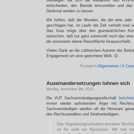
Deswegen hat sich die Redaktion des RSV-B
entschieden, den Betrieb einzustellen und da
Denkmal werden zu lassen.
Wir hoffen, daß die Wunden, die der eine oder 
geschlagen hat, im Laufe der Zeit verheilt sind 
Das Gras möge über den grundsätzlichen Kon
wünschen, daß nur ganz vereinzelt noch das eine
die ansonsten ebene Rasenfläche hinausschießt.
Vielen Dank an die zahlreichen Autoren der Beitr
Engagement um eine gerechtere Welt. 😉
Posted in
Allgemeines
|
6 Com
Auseinandersetzungen lohnen sich
Montag, November 9th, 2015
Die VUT Sachverständigengesellschaft
bericht
immer wieder auftretenden Ärger mit Rechtss
Sachverständigen werden oft die Honorare genau
den Rechtsanwälten und Strafverteidigern.
Das Regulierungsverhalten einzelner Recht
ist für viele ein Mysterium. Mit mal m