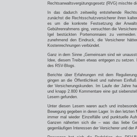
Rechtsanwaltsvergütungsgesetz (RVG) mischte di
In das dadurch zeitweilig entstehende Recht
zunächst die Rechtsschutzversicherer ihren kal
es um die konkrete Festsetzung der Anwalts
Gebührenrahmens ging, versuchten die Versicherer,
Igel bestückten Portemonnaies zu vermeiden
zunehmend den Eindruck, die Versicherer hätte
Kostenrechnungen verbündet.
Ganz in dem Sinne „Gemeinsam sind wir unaussteh
Idee, diesem Treiben etwas entgegen zu setzen.
des RSV-Blogs.
Berichte über Erfahrungen mit dem Regulierungs
gingen an die Öffentlichkeit und nahmen Einflu
der Versicherungskunden. Im Laufe der Jahre ha
und knapp 2.800 Kommentare eine gut siebenstel
Lesern gefunden.
Unter diesen Lesern waren auch und insbesonder
Bewegung gegeben in deren Lager. In den letzten
immer mal wieder Einzelfälle und punktuelle Au
Ganzen näherten sich die – was das liebe Gel
gegenläufigen Interessen der Versicherer und der 