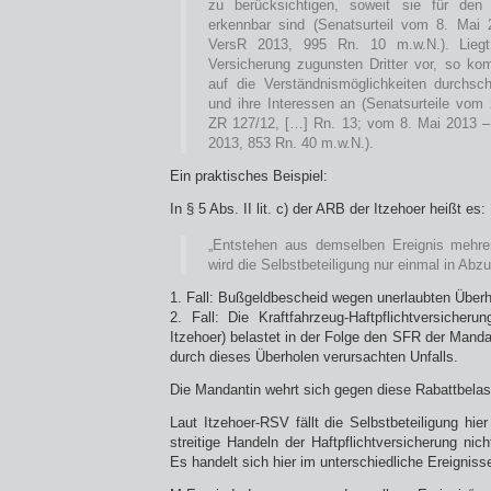
zu berücksichtigen, soweit sie für den
erkennbar sind (Senatsurteil vom 8. Mai
VersR 2013, 995 Rn. 10 m.w.N.). Lieg
Versicherung zugunsten Dritter vor, so k
auf die Verständnismöglichkeiten durchschn
und ihre Interessen an (Senatsurteile vom
ZR 127/12, […] Rn. 13; vom 8. Mai 2013 –
2013, 853 Rn. 40 m.w.N.).
Ein praktisches Beispiel:
In § 5 Abs. II lit. c) der ARB der Itzehoer heißt es:
„Entstehen aus demselben Ereignis mehrer
wird die Selbstbeteiligung nur einmal in Abz
1. Fall: Bußgeldbescheid wegen unerlaubten Überh
2. Fall: Die Kraftfahrzeug-Haftpflichtversicheru
Itzehoer) belastet in der Folge den SFR der Mand
durch dieses Überholen verursachten Unfalls.
Die Mandantin wehrt sich gegen diese Rabattbelas
Laut Itzehoer-RSV fällt die Selbstbeteiligung hie
streitige Handeln der Haftpflichtversicherung nich
Es handelt sich hier im unterschiedliche Ereignisse