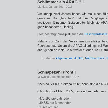
Schlimmer als ARAG ? !
Montag, Januar 26th, 2015
Vor knapp zwei Jahren haben wir mal einen Blic
geworfen. Die „Top Ten“ und ihre Rangfolge s
geblieben. Einsamer Spitzenreiter blieb die ARA
ganz besonderer „Liebling“.
Dies bestätigt prinzipiell auch die
Beschwerdeliste
Relativ zur Zahl der Versicherungsverträge topp
Rechtsschutz Union) die ARAG allerdings bei Wei
aber genau so viele Beschwerden. Auch ‘ne Leistu
Posted in
Allgemeines
,
ARAG
,
Rechtsschutz U
Schnapszahl droht !
Mittwoch, September 10th, 2014
Noch ca. 21.000 Seitenaufrufe, dann sind die 6.666
6.666.666 seit März 2005, das sind immerhin rund
· 476.190 pro Jahr oder
· 39.683 pro Monat oder
· 1.323 pro Tag.